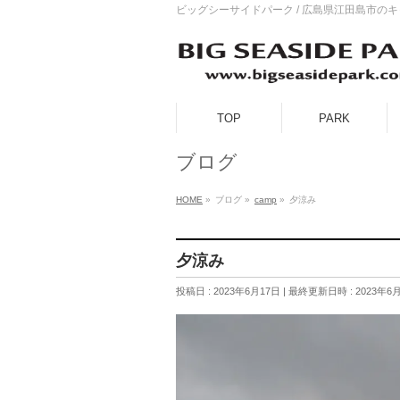
ビッグシーサイドパーク / 広島県江田島市の
TOP
PARK
ブログ
HOME
»
ブログ
»
camp
»
夕涼み
夕涼み
投稿日 : 2023年6月17日
最終更新日時 : 2023年6