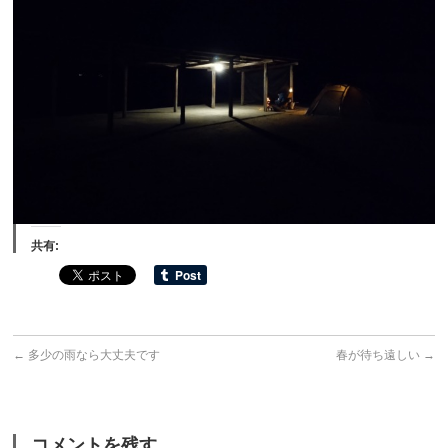
共有:
←
多少の雨なら大丈夫です
春が待ち遠しい
→
コメントを残す