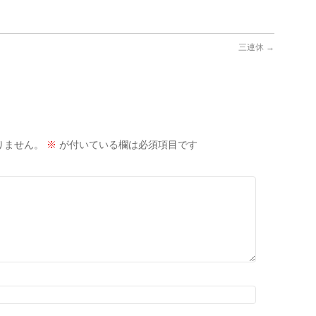
三連休
→
りません。
※
が付いている欄は必須項目です