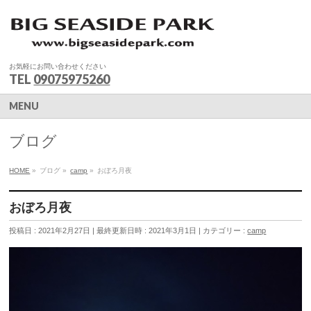
お気軽にお問い合わせください
TEL
09075975260
MENU
ブログ
HOME
»
ブログ
»
camp
»
おぼろ月夜
おぼろ月夜
投稿日 : 2021年2月27日
最終更新日時 : 2021年3月1日
カテゴリー :
camp