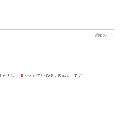
調度良い
→
りません。
※
が付いている欄は必須項目です