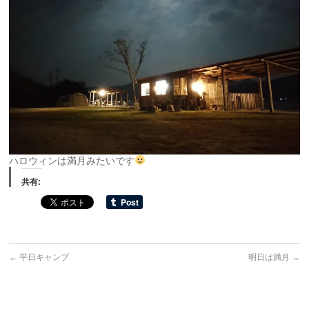
ハロウィンは満月みたいです
共有:
←
平日キャンプ
明日は満月
→