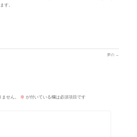
します。
夢の
→
りません。
※
が付いている欄は必須項目です