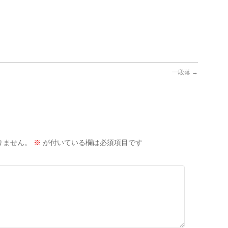
一段落
→
りません。
※
が付いている欄は必須項目です