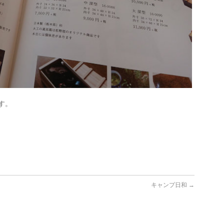
す。
キャンプ日和
→