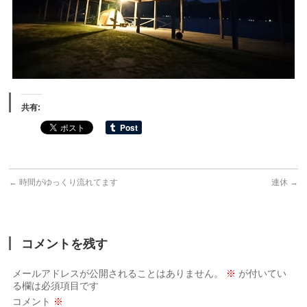
共有:
←
時間がゆっくり流れてます
連休
→
コメントを残す
メールアドレスが公開されることはありません。
※
が付いてい
る欄は必須項目です
コメント
※