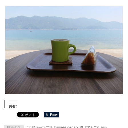
共有:
投稿タグ
#広島キャンプ場
,
bigseasidepark
,
珈琲でも飲むかっ