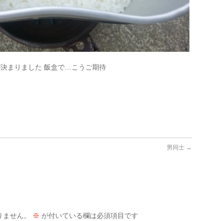
テーマが決まりました 飯盒で…こうご期待
男同士
→
りません。
※
が付いている欄は必須項目です