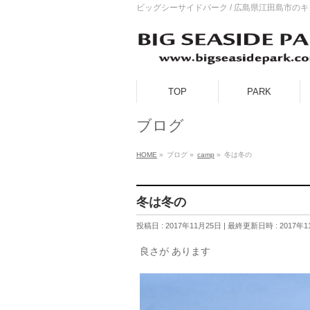
ビッグシーサイドパーク / 広島県江田島市の
TOP
PARK
ブログ
HOME
»
ブログ
»
camp
»
冬は冬の
冬は冬の
投稿日 : 2017年11月25日
最終更新日時 : 2017年1
良さが あります