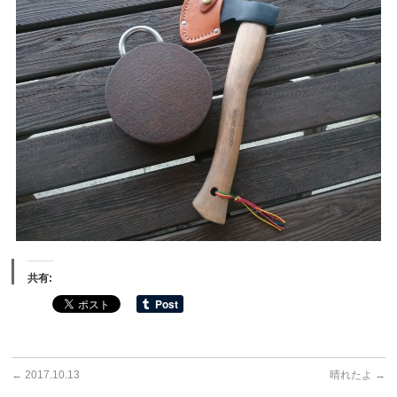
共有:
←
2017.10.13
晴れたよ
→